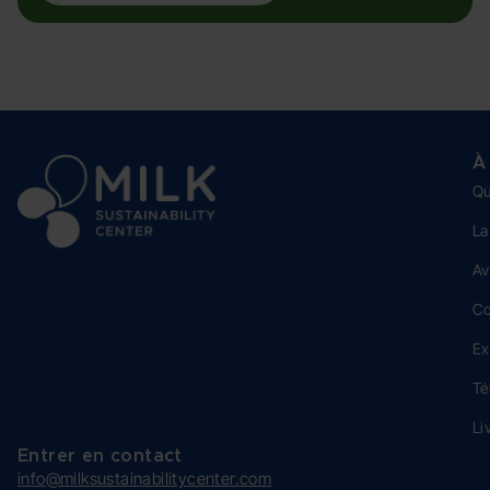
À
Qu
La
Av
Co
Ex
Té
Li
Entrer en contact
info@milksustainabilitycenter.com