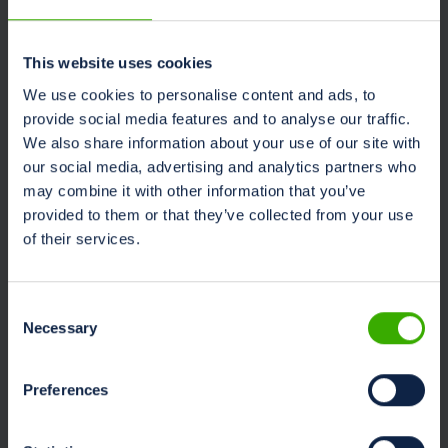
temps réel la composition en matière sèche et en
nutriments des ingrédients des aliments. Toutes les
This website uses cookies
données sont automatiquement collectées et traitées
par le logiciel DTM (Daily TMR Manager), qui agit comme
We use cookies to personalise content and ads, to
une plaque tournante centrale pour le suivi des
provide social media features and to analyse our traffic.
opérations d’alimentation, l’analyse des indicateurs clés
We also share information about your use of our site with
de performance et l’aide aux décisions basées sur les
our social media, advertising and analytics partners who
may combine it with other information that you’ve
données.
provided to them or that they’ve collected from your use
En intégrant ces technologies, Dinamica Generale
of their services.
permet aux éleveurs et aux nutritionnistes de réduire la
variabilité, d’améliorer l’efficacité alimentaire et de
maximiser les performances des animaux. Des rations
Consent
Necessary
Selection
constantes signifient des troupeaux en meilleure santé,
une production laitière plus élevée et une utilisation plus
durable des ressources.
Preferences
En tant que leader reconnu de l’alimentation de