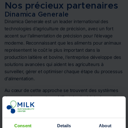
Nos précieux partenaires
Dinamica Generale
Dinamica Generale est un leader international des
technologies d’agriculture de précision, avec un fort
accent sur l’alimentation de précision pour l’élevage
moderne. Reconnaissant que les aliments pour animaux
représentent le coût le plus important dans la
production laitière et bovine, l’entreprise développe des
solutions avancées qui aident les agriculteurs à
surveiller, gérer et optimiser chaque étape du processus
d’alimentation.
Au cœur de cette approche se trouvent des systèmes
de pesage, des capteurs NIR et des logiciels de gestion
qui fonctionnent ensemble de manière transparente.
Les capteurs de pesage et les indicateurs installés sur
les mélangeuses assurent une préparation précise des
rations, tandis que les analyseurs EvoNIR mesurent en
Consent
Details
About