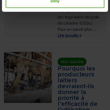
Deny
l’optimisation des
stratégies de réduction
de l’équivalent dioxyde
de carbone (CO2e).
Pour en savoir plus....
Lire la suite »
Non classifié
Pourquoi les
producteurs
laitiers
devraient-ils
donner la
priorité à
l’efficacité de