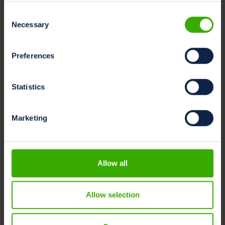
Consent
Necessary
Selection
Changement
climatique
Preferences
,
Développement
durable
Statistics
Équivalent
CO2 et action
Marketing
climatique :
pourquoi est-
ce important
pour les
Allow all
producteurs
laitiers ?
Allow selection
Un aspect crucial d’une
gestion efficace dans
une ferme laitière est