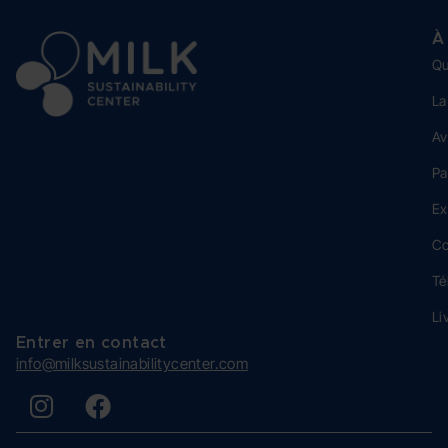
À
Qu
La
Av
Pa
Ex
Co
Té
Li
Entrer en contact
info@milksustainabilitycenter.com