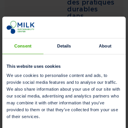
des pratiques
durables
dans
l’élevage
laitier
Découvrez comment la
définition du
Consent
Details
About
développement
durable et l’alignement
sur les ODD de l’ONU
This website uses cookies
peuvent transformer
We use cookies to personalise content and ads, to
l’élevage laitier avec
provide social media features and to analyse our traffic.
des avantages
We also share information about your use of our site with
économiques, sociaux
our social media, advertising and analytics partners who
et
may combine it with other information that you’ve
environnementaux....
provided to them or that they’ve collected from your use
Lire la suite »
of their services.