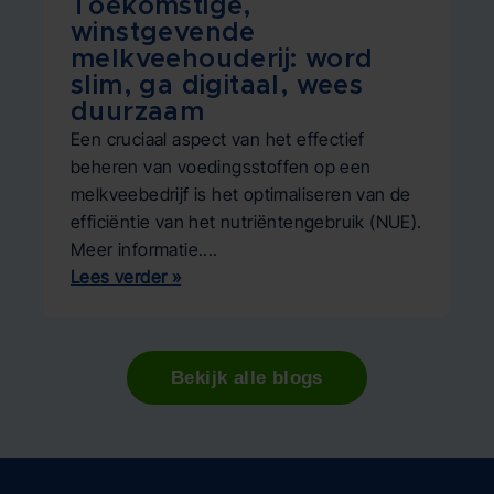
Toekomstige,
D
winstgevende
O
melkveehouderij: word
v
slim, ga digitaal, wees
p
duurzaam
m
Een cruciaal aspect van het effectief
Le
beheren van voedingsstoffen op een
e
melkveebedrijf is het optimaliseren van de
de
efficiëntie van het nutriëntengebruik (NUE).
ec
Meer informatie....
vo
Lees verder »
Le
Bekijk alle blogs