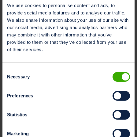
Het Milk Sustainability Center verwelkomt partners om
We use cookies to personalise content and ads, to
zich aan te sluiten bij zijn missie om veehouders te
provide social media features and to analyse our traffic.
voorzien van de uitgebreide gegevens en inzichten die
We also share information about your use of our site with
nodig zijn om een holistisch beeld te krijgen van de
our social media, advertising and analytics partners who
efficiëntie en duurzaamheid van hun zuivelactiviteiten.
may combine it with other information that you’ve
Voor meer informatie kunnen potentiële partners
provided to them or that they’ve collected from your use
contact opnemen via
of their services.
inquiries@milksustainabilitycenter.com
.
Over John Deere
Consent
Deere & Company (www.deere.com) is een wereldleider
Necessary
Selection
in de levering van landbouw-, bouw- en
bosbouwmachines. We helpen onze klanten de grenzen
Preferences
te verleggen van wat mogelijk is op manieren die
productiever en duurzamer zijn om het leven een
sprong voorwaarts te maken. Onze technologische
Statistics
producten, waaronder de John Deere Autonomous 8R-
tractor, See & Spray™ en de E-Power Backhoe zijn
Marketing
slechts enkele van de manieren waarop we helpen te