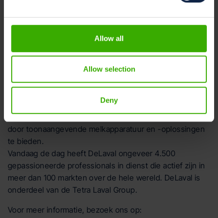
voldoen aan de toenemende behoefte van de wereld
aan voedsel, onderdak en infrastructuur. Deere &
Company biedt ook financiële diensten aan via John
Allow all
Deere Financial.
Over DeLaval
Allow selection
Onze visie is om duurzame voedselproductie mogelijk te
maken. Als bedrijf dat is gebouwd op innovatie, werken
Deny
we voortdurend aan manieren om onze klanten,
melkveehouders, te helpen meer te doen met minder
door toonaangevende melkapparatuur en -oplossingen
te bieden.
Vandaag de dag heeft DeLaval ongeveer 4.500
gepassioneerde professionals in dienst die actief zijn in
meer dan 100 markten over de hele wereld. DeLaval is
onderdeel van de Tetra Laval Group.
Voor meer informatie, bezoek ons op: