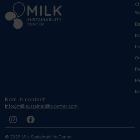
O
Wa
De
MS
Pa
O
Pe
Pe
M
Kom in contact
info@milksustainabilitycenter.com
© 2026 Milk Sustainability Center