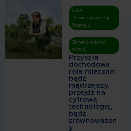
Cele
Zrównoważonego
Rozwoju
,
Zrównoważony
rozwój
Przyszła
dochodowa
rola mleczna:
bądź
mądrzejszy,
przejdź na
cyfrową
technologię,
bądź
zrównoważon
y