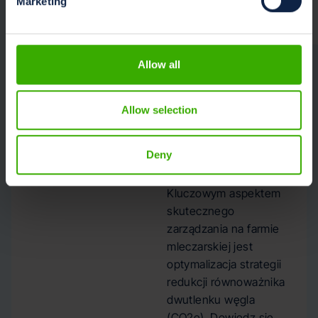
Marketing
Zrównoważony
rozwój
Równoważnoś
Allow all
ć CO2 i
działania na
rzecz klimatu:
Allow selection
dlaczego jest
to ważne dla
Deny
hodowców
mlecznych?
Kluczowym aspektem
skutecznego
zarządzania na farmie
mleczarskiej jest
optymalizacja strategii
redukcji równoważnika
dwutlenku węgla
(CO2e). Dowiedz się