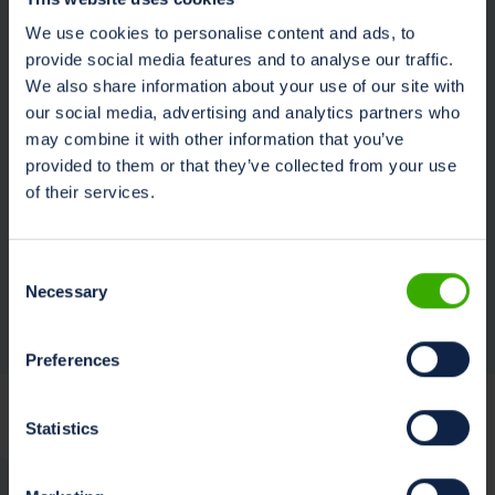
Dowiedz się, jak
We use cookies to personalise content and ads, to
definiowanie
provide social media features and to analyse our traffic.
zrównoważonego
We also share information about your use of our site with
rozwoju i
our social media, advertising and analytics partners who
dostosowanie się do
may combine it with other information that you’ve
Celów
provided to them or that they’ve collected from your use
Zrównoważonego
of their services.
Rozwoju ONZ może
przekształcić hodowlę
mleczną, przynosząc
Consent
korzyści ekonomiczne,
Necessary
Selection
społeczne i
środowiskowe....
Preferences
Czytaj więcej »
Statistics
,
Zmiany klimatu