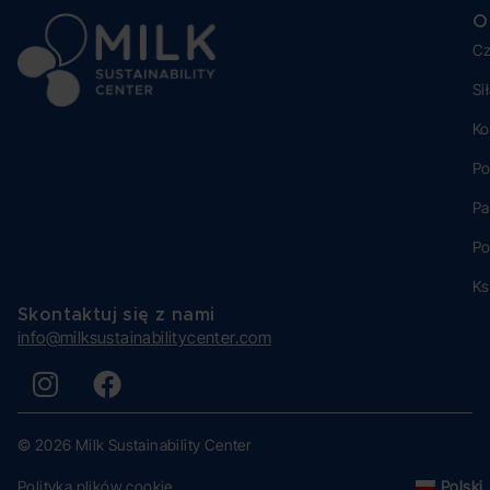
O
Cz
Si
Ko
Po
Pa
Po
Ks
Skontaktuj się z nami
info@milksustainabilitycenter.com
© 2026 Milk Sustainability Center
Polityka plików cookie
Polski