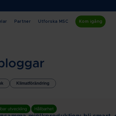
lar
Partner
Utforska MSC
Kom igång
 bloggar
uk
Klimatförändring
,
lbar utveckling
Hållbarhet