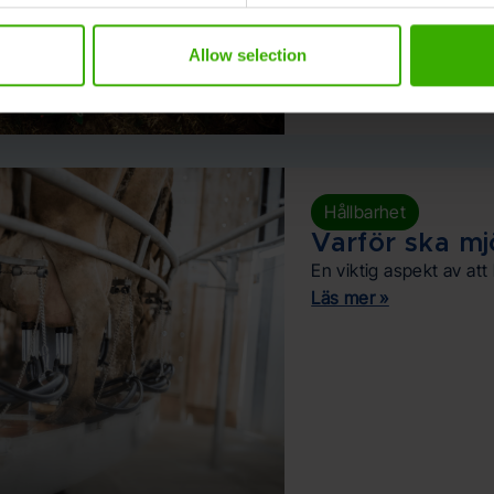
Allow selection
Hållbarhet
Varför ska mj
En viktig aspekt av att
Läs mer »