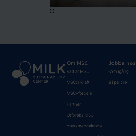
Om MSC
Jobba hos
Vad är MSC
Kom igång
MSC:s kraft
Bli partner
MSC-fördelar
Partner
Utforska MSC
pressmeddelande