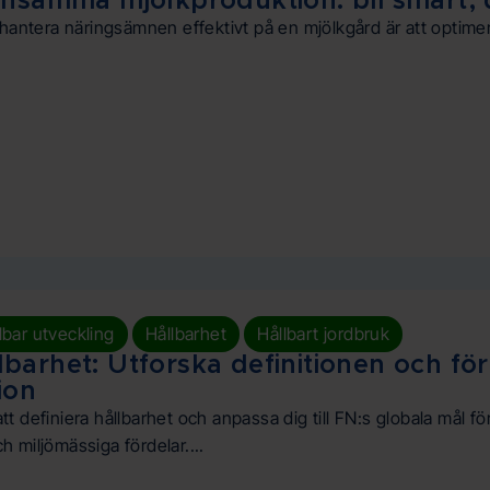
nsamma mjölkproduktion: bli smart, di
 hantera näringsämnen effektivt på en mjölkgård är att optimer
,
,
lbar utveckling
Hållbarhet
Hållbart jordbruk
barhet: Utforska definitionen och f
ion
tt definiera hållbarhet och anpassa dig till FN:s globala mål 
 miljömässiga fördelar....