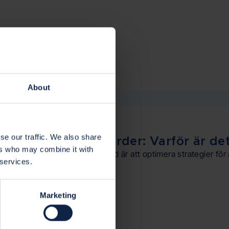
About
förändring
se our traffic. We also share
ter och klimatåtgärder: Varför är det
ers who may combine it with
ektiv förvaltning på en mjölkgård är att optimera strategier för
 services.
Marketing