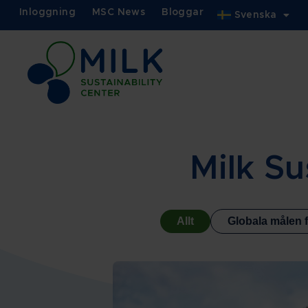
Inloggning
MSC News
Bloggar
Svenska
Milk Su
Allt
Globala målen f