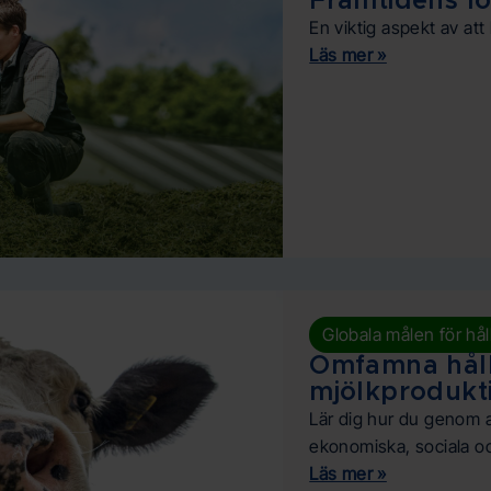
Framtidens lö
En viktig aspekt av att
Läs mer »
Globala målen för hål
Omfamna håll
mjölkprodukt
Lär dig hur du genom a
ekonomiska, sociala och
Läs mer »