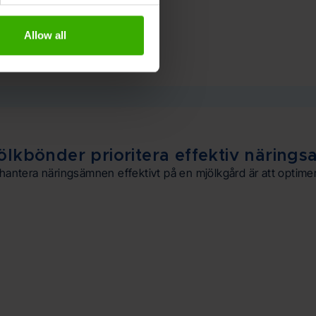
Allow all
ölkbönder prioritera effektiv näring
 hantera näringsämnen effektivt på en mjölkgård är att optimer