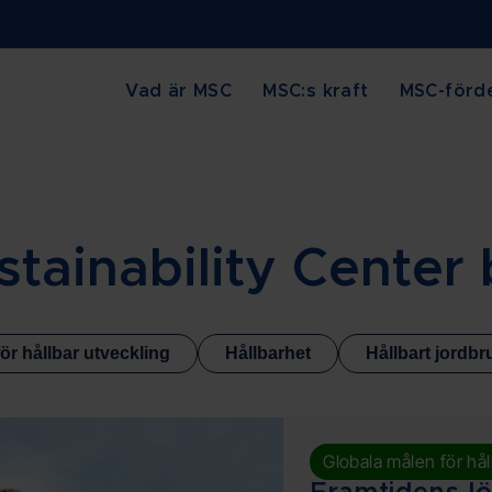
Vad är MSC
MSC:s kraft
MSC-förde
stainability Center
ör hållbar utveckling
Hållbarhet
Hållbart jordbr
Globala målen för hål