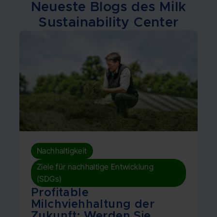
Neueste Blogs des Milk
Sustainability Center
,
Nachhaltigkeit
Ziele für nachhaltige Entwicklung
(SDGs)
Profitable
Milchviehhaltung der
N
Zukunft: Werden Sie