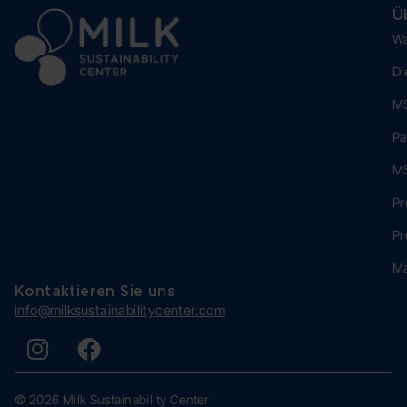
Ü
Wa
Di
MS
Pa
MS
Pr
Pr
Ma
Kontaktieren Sie uns
info@milksustainabilitycenter.com
© 2026 Milk Sustainability Center