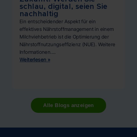
E
schlau, digital, seien Sie
D
nachhaltig
n
Ein entscheidender Aspekt für ein
d
effektives Nährstoffmanagement in einem
Er
Milchviehbetrieb ist die Optimierung der
Na
Nährstoffnutzungseffizienz (NUE). Weitere
UN
Informationen....
wi
Weiterlesen »
ök
kö
We
Alle Blogs anzeigen