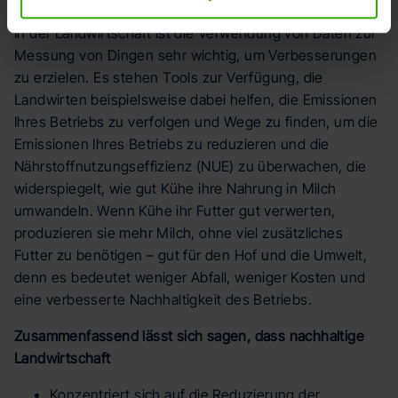
In der Landwirtschaft ist die Verwendung von Daten zur
Messung von Dingen sehr wichtig, um Verbesserungen
zu erzielen. Es stehen Tools zur Verfügung, die
Landwirten beispielsweise dabei helfen, die Emissionen
Ihres Betriebs zu verfolgen und Wege zu finden, um die
Emissionen Ihres Betriebs zu reduzieren und die
Nährstoffnutzungseffizienz (NUE) zu überwachen, die
widerspiegelt, wie gut Kühe ihre Nahrung in Milch
umwandeln. Wenn Kühe ihr Futter gut verwerten,
produzieren sie mehr Milch, ohne viel zusätzliches
Futter zu benötigen – gut für den Hof und die Umwelt,
denn es bedeutet weniger Abfall, weniger Kosten und
eine verbesserte Nachhaltigkeit des Betriebs.
Zusammenfassend lässt sich sagen, dass nachhaltige
Landwirtschaft
Konzentriert sich auf die Reduzierung der