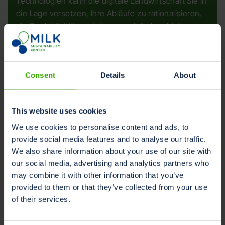
Technologien kann die digitale Landwirtschaft Sie in
die Lage versetzen, Ihre Abläufe zu rationalisieren,
die Produktivität zu steigern und die langfristige
Nachhaltigkeit ihrer Betriebe zu gewährleisten.
Zusammenfassend lässt sich sagen, dass Digital
Farming
Consent
Details
About
Steigert die Effizienz, Nachhaltigkeit und
Produktivität in der Landwirtschaft,
This website uses cookies
einschließlich der Milchwirtschaft.
We use cookies to personalise content and ads, to
Bietet Echtzeit-Einblicke für eine fundierte
provide social media features and to analyse our traffic.
Entscheidungsfindung.
We also share information about your use of our site with
our social media, advertising and analytics partners who
Minimierung von Abfall und Umweltbelastung
may combine it with other information that you’ve
durch Techniken der Präzisionslandwirtschaft.
provided to them or that they’ve collected from your use
of their services.
Rationalisiert landwirtschaftliche Abläufe durch
Automatisierung und KI.