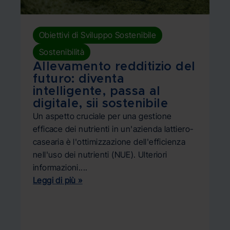
,
Obiettivi di Sviluppo Sostenibile
Sostenibilità
Allevamento redditizio del
futuro: diventa
A
intelligente, passa al
s
digitale, sii sostenibile
d
Un aspetto cruciale per una gestione
d
efficace dei nutrienti in un'azienda lattiero-
n
casearia è l'ottimizzazione dell'efficienza
c
nell'uso dei nutrienti (NUE). Ulteriori
Sc
informazioni....
l'
Leggi di più »
Un
la
so
Le