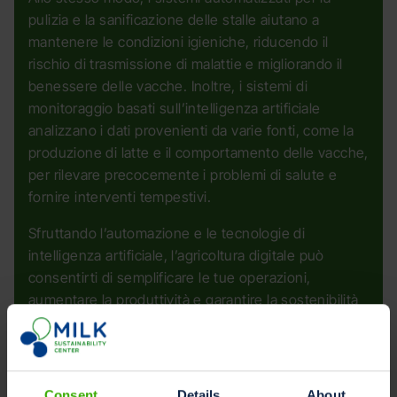
pulizia e la sanificazione delle stalle aiutano a
mantenere le condizioni igieniche, riducendo il
rischio di trasmissione di malattie e migliorando il
benessere delle vacche. Inoltre, i sistemi di
monitoraggio basati sull’intelligenza artificiale
analizzano i dati provenienti da varie fonti, come la
produzione di latte e il comportamento delle vacche,
per rilevare precocemente i problemi di salute e
fornire interventi tempestivi.
Sfruttando l’automazione e le tecnologie di
intelligenza artificiale, l’agricoltura digitale può
consentirti di semplificare le tue operazioni,
aumentare la produttività e garantire la sostenibilità
a lungo termine delle loro aziende agricole.
In sintesi, l’agricoltura digitale
Migliora l’efficienza, la sostenibilità e la
Consent
Details
About