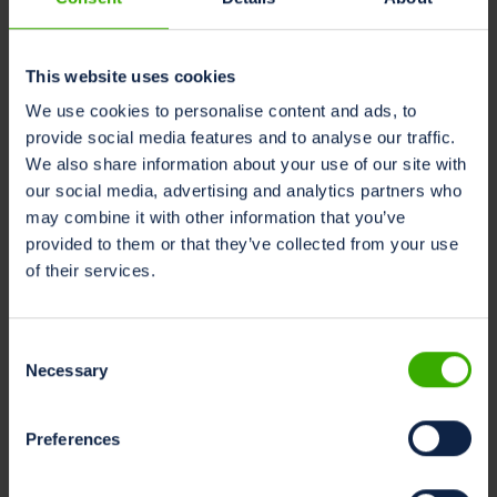
produttività in agricoltura, compresa
l’allevamento di bestiame da latte.
This website uses cookies
Fornisce informazioni in tempo reale per un
We use cookies to personalise content and ads, to
processo decisionale informato.
provide social media features and to analyse our traffic.
We also share information about your use of our site with
Riduce al minimo gli sprechi e l’impatto
our social media, advertising and analytics partners who
ambientale grazie a tecniche di agricoltura di
may combine it with other information that you’ve
precisione.
provided to them or that they’ve collected from your use
Semplifica le operazioni dell’azienda agricola
of their services.
utilizzando l’automazione e l’intelligenza
artificiale.
Consent
Necessary
Consente la collaborazione e l’innovazione in
Selection
tutto l’ecosistema agricolo.
Preferences
Agricoltura sostenibile