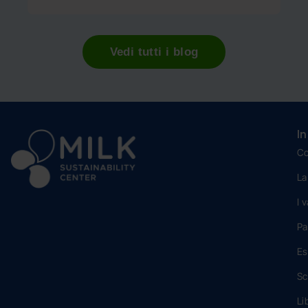
Vedi tutti i blog
I
Co
La
I 
Pa
Es
Sc
Li