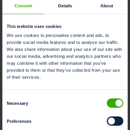
caseario
Consent
Details
About
Scopri come definire la
sostenibilità e
l'allineamento con gli
This website uses cookies
SDG delle Nazioni
We use cookies to personalise content and ads, to
Unite può trasformare
provide social media features and to analyse our traffic.
l'allevamento lattiero-
We also share information about your use of our site with
caseario con benefici
our social media, advertising and analytics partners who
economici, sociali e
may combine it with other information that you’ve
ambientali....
provided to them or that they’ve collected from your use
Leggi di più »
of their services.
Consent
Necessary
Selection
Cambiamento
climatico
,
Preferences
Sostenibilità