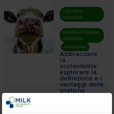
Agricoltura
sostenibile
,
Obiettivi di Sviluppo
Sostenibile
,
Sostenibilità
Abbracciare
la
sostenibilità:
esplorare la
definizione e i
vantaggi delle
pratiche
sostenibili
nell’allevame
nto lattiero-