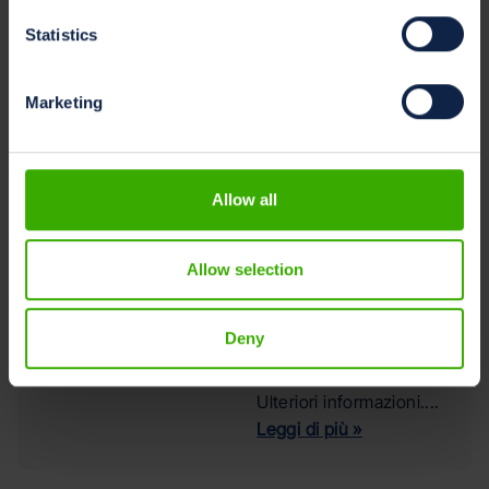
CO2
equivalente e
Statistics
azione per il
clima: perché
è importante
Marketing
per gli
allevatori?
Un aspetto cruciale di
Allow all
una gestione efficace
in un'azienda lattiero-
casearia è
Allow selection
l'ottimizzazione delle
strategie per ridurre
Deny
l'anidride carbonica
equivalente (CO2e).
Ulteriori informazioni....
Leggi di più »