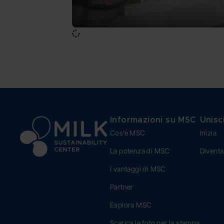
Informazioni su MSC
Unisci
Cos’è MSC
Inizia
La potenza di MSC
Diventa
I vantaggi di MSC
Partner
Esplora MSC
Scarica le foto per la stampa