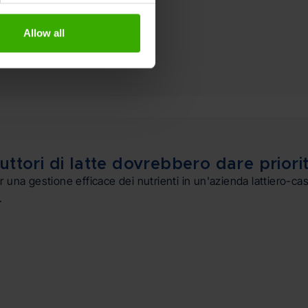
Allow all
ttori di latte dovrebbero dare priorità
 una gestione efficace dei nutrienti in un'azienda lattiero-case
.