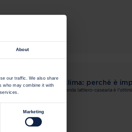
About
,
ico
Sostenibilità
se our traffic. We also share
te e azione per il clima: perché è imp
ers who may combine it with
una gestione efficace in un'azienda lattiero-casearia è l'ottim
 services.
azioni....
Marketing