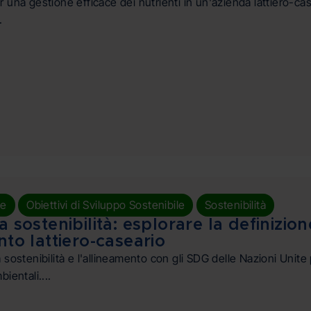
 una gestione efficace dei nutrienti in un'azienda lattiero-case
.
,
,
le
Obiettivi di Sviluppo Sostenibile
Sostenibilità
 sostenibilità: esplorare la definizion
nto lattiero-caseario
 sostenibilità e l'allineamento con gli SDG delle Nazioni Unite
ientali....