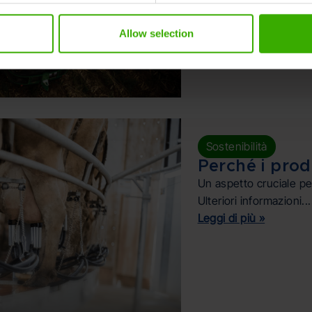
Allow selection
Sostenibilità
Perché i produ
Un aspetto cruciale per
Ulteriori informazioni...
Leggi di più »