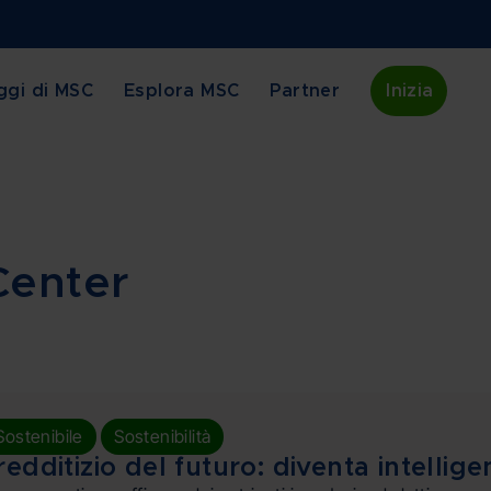
ggi di MSC
Esplora MSC
Partner
Inizia
 Center
,
Sostenibile
Sostenibilità
dditizio del futuro: diventa intelligent