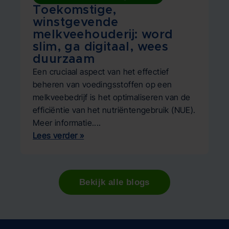
Toekomstige,
D
winstgevende
O
melkveehouderij: word
v
slim, ga digitaal, wees
p
duurzaam
m
Een cruciaal aspect van het effectief
Le
beheren van voedingsstoffen op een
e
melkveebedrijf is het optimaliseren van de
de
efficiëntie van het nutriëntengebruik (NUE).
ec
Meer informatie....
vo
Lees verder »
Le
Bekijk alle blogs