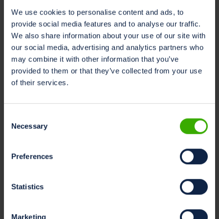
We use cookies to personalise content and ads, to
Het Milk Sustainability Center zal ook vertegenwoordigd
provide social media features and to analyse our traffic.
zijn op de
EUROTIER 2024-beurs
in Hannover, Duitsland,
We also share information about your use of our site with
op de John Deere-stand in hal 27, stand D15. Dinamica
our social media, advertising and analytics partners who
Generale zal ook aanwezig zijn op Eurotier in Hal 27,
may combine it with other information that you’ve
stand F56.
provided to them or that they’ve collected from your use
of their services.
Over Dinamica Generale
Dinamica Generale (www.dinamicagenerale.com), een
Consent
toonaangevend Italiaans bedrijf met een wereldwijde
Necessary
Selection
aanwezigheid, is gespecialiseerd in de ontwikkeling en
productie van geavanceerde sensoren, elektronica en
cloudtoepassingen voor precisievoeding en
Preferences
precisielandbouw. De geavanceerde technologie van
Dinamica Generale ondersteunt boeren bij het
Statistics
optimaliseren van veevoer en gewasbeheer en draagt
zo bij aan duurzame en datagestuurde
landbouwpraktijken. Met een toewijding aan kwaliteit en
Marketing