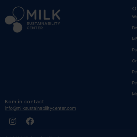
O
Wa
De
MS
Pa
O
Pe
Pe
M
Kom in contact
info@milksustainabilitycenter.com