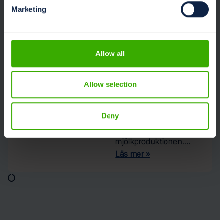
och DeLaval
Marketing
lanserar
banbrytande
Milk
Allow all
Sustainability
Center
Ett innovativt digitalt
Allow selection
ekosystem som är
utformat för att
Deny
förbättra effektiviteten
och hållbarheten i
mjölkproduktionen....
Läs mer »