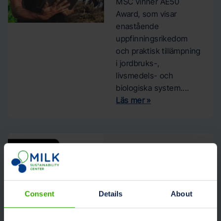
MSC vinner AE50
Award, som visar
enastående
uppfinningsrikedom
och praktisk tillämpning
i jordbruks-,
livsmedels- och
biologiska system....
Läs mer »
MSC Nieuws
Milk
Sustainability
Center
Consent
Details
About
välkomnar
Dinamica