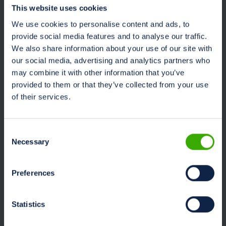
Generale som
This website uses cookies
sin första
We use cookies to personalise content and ads, to
strategiska
provide social media features and to analyse our traffic.
partner
We also share information about your use of our site with
MSC tillkännager
our social media, advertising and analytics partners who
strategisk partner,
may combine it with other information that you’ve
Dinamica Generale.
provided to them or that they’ve collected from your use
Ledande inom
of their services.
molnapplikationer med
mera för
precisionsmatning och
Consent
jordbruk....
Necessary
Selection
Läs mer »
Preferences
Statistics
MSC Nieuws
John Deere