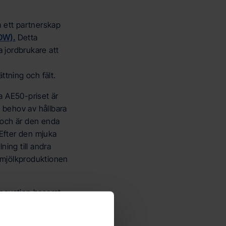
 ett partnerskap
DW).
Detta
 jordbrukare att
tning och fält.
da AE50-priset är
 behov av hållbara
r och är den enda
 Efter den mjuka
ning till andra
ör mjölkproduktionen
nnovation baserat
har en rad
r till att göra