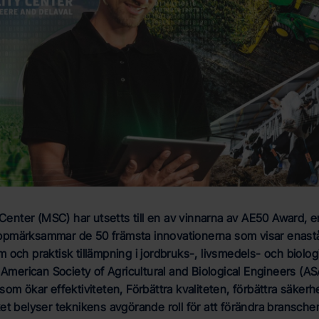
 Center (MSC) har utsetts till en av vinnarna av AE50 Award, e
ppmärksammar de 50 främsta innovationerna som visar enas
 och praktisk tillämpning i jordbruks-, livsmedels- och biolog
v American Society of Agricultural and Biological Engineers (AS
som ökar effektiviteten, Förbättra kvaliteten, förbättra säker
et belyser teknikens avgörande roll för att förändra bransche