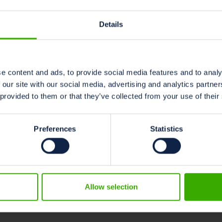
ståndskraftigt och hållbart.
t delas ut vid den virtuella ASABE Agricultural Equipment Te
Details
2 februari 2025 i Louisville, Kentucky, USA.
e content and ads, to provide social media features and to analy
 our site with our social media, advertising and analytics partn
 provided to them or that they’ve collected from your use of their
Preferences
Statistics
SC blir tillgängligt
Anmäl di
Allow selection