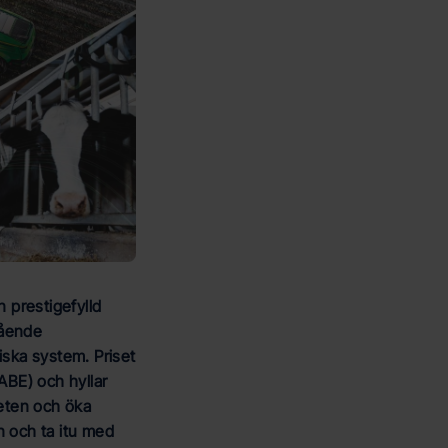
n prestigefylld
tående
iska system. Priset
ABE) och hyllar
heten och öka
n och ta itu med