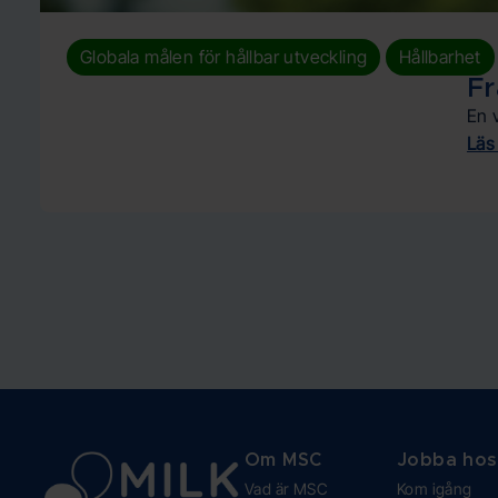
,
Globala målen för hållbar utveckling
Hållbarhet
Fr
En 
Läs
Om MSC
Jobba hos
Vad är MSC
Kom igång