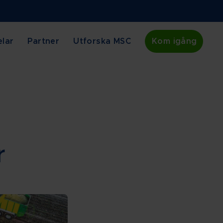
lar
Partner
Utforska MSC
Kom igång
r