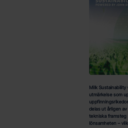
Milk Sustainability
utmärkelse som u
uppfinningsrikedom
delas ut årligen a
tekniska framsteg 
lönsamheten – vilk