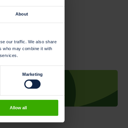
chnology
About
se our traffic. We also share
ers who may combine it with
 services.
Marketing
g till nyhetsbrevet
Allow all