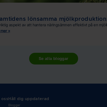
amtidens lönsamma mjölkproduktion: bl
viktig aspekt av att hantera näringsämnen effektivt på en mjölk
 mer »
Se alla bloggar
 oss
Håll dig uppdaterad
Bloggar