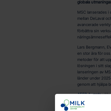
globala utmaningar
MSC lanserades i 
mellan DeLaval oc
avancerade verktyg
förbättra sin verk
näringsämneseffekt
Lars Bergmann, EVP
en stor ära för os
metoder för att up
lösningen i sitt s
lanseringen av MSC 
länder under 2025. 
genom att hjälpa 
AE50 Awards
väljs
på dess kreativite
lösningar från mas