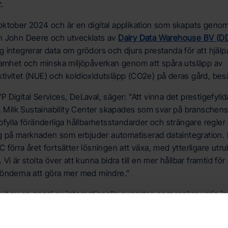
.
oktober 2024 och är en digital applikation som skapats genom
h John Deere och utvecklats av
Dairy Data Warehouse BV (D
 integrerar data om grödors och djurs prestanda för att hjälpa
samhet och minska miljöpåverkan genom att spåra utsläpp av
ivitet (NUE) och koldioxidutsläpp (CO2e) på deras gård, besät
 Digital Services, DeLaval, säger: ”Att vinna det prestigefyll
s. Milk Sustainability Center skapades som svar på branschens
pfylla föränderliga hållbarhetsstandarder och strängare regle
lag på marknaden som erbjuder automatiserad dataintegration.
förra året fortsätter lösningen att växa, med ytterligare utrull
Vi är stolta över att kunna bidra till en mer hållbar framtid f
bönderna att göra mer med mindre.”
 ut av en panel av internationella experter, som rankar varje i
t, tekniska framsteg och marknadspåverkan. 2025 års vinnare 
kiner, system, komponenter, programvara och tjänster som syfta