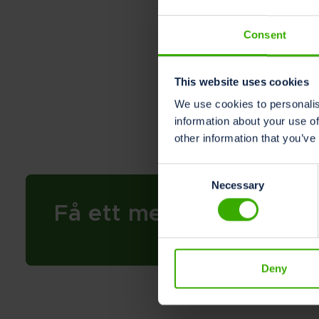
jordbruket mer mot
Priserna kommer at
Consent
Conference den 9-1
This website uses cookies
We use cookies to personalis
information about your use of
Dela
other information that you’ve
Consent
Necessary
Selection
Få ett meddelande när M
Deny