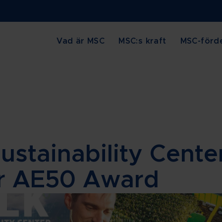
Vad är MSC
MSC:s kraft
MSC-förde
Sustainability Cente
r AE50 Award